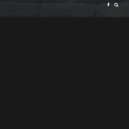
GATE BROADCAST COMPANY
PRESENTS
ACHIM & GERALD VOLP GBR
A
PRODUCTION
ACHIM VOLP
A
FILM
GERALD VOLP
DIRECTOR OF PHOTOGRAPHY